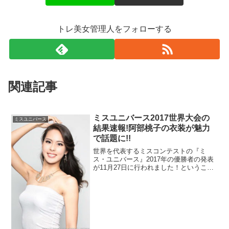
Juri Watanabe | 渡邉珠理(@juriwatanabe_)がシェアした投稿
デコルテ部分の
「日本」
という文字。
トレ美女管理人をフォローする
確かに違和感あります…。
先程、ご紹介した阿部桃子さんが持っていたセンスのよう
関連記事
な書体ならまだしも、ゴシックっぽい感じのフォントから
は日本らしさはあまり感じられないような…。
ミスユニバース2017世界大会の
ミスユニバース
結果速報!阿部桃子の衣装が魅力
ただ、他の部分は艶やかだし、個人的には振り袖部分に日
で話題に!!
本の国旗があしらわれているのとかは割と好きです。
世界を代表するミスコンテストの『ミ
ス・ユニバース』2017年の優勝者の発表
が11月27日に行われました！ということ
もちろん、デコルテの「日本」だけであれば批判はそれほ
で、2017年のミスユニバース優勝者の発
表や、日本代表でもある阿部桃子さんの
ど起きないでしょう。
結果をリポートしていきます！
この衣装に隠れている他の特徴についてまとめます！