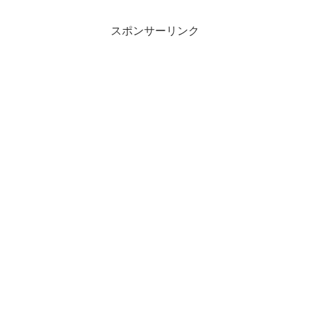
目次
スポンサーリンク
ミスユニバースのナショナルコスチュームとは？
ミスユニバース2021年、日本代表衣装騒動の理由や原
因とは?
日本代表衣装騒動の理由①金の招き猫が謎
日本代表衣装騒動の理由②着物風のドレスを左前で
着ている
日本代表衣装騒動の理由③十六一重表菊がデザイン
されていた
ミスユニバース2021年、日本代表衣装騒動まとめ
ミスユニバースのナショナルコスチューム
とは？