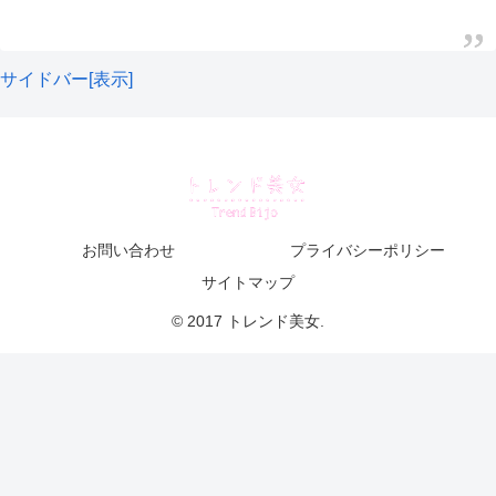
日本代表衣装騒動の理由③十六一重表菊がデザ
インされていた
サイドバー[表示]
日本イスラエル国交樹立70周年を記念し、イスラ
エル人デザイナーのアビアド・ヘルマン氏がデザ
イン。
お問い合わせ
プライバシーポリシー
サイトマップ
歓迎とお祝いの気持ちを込め、原宿ファッション
と着物を融合させたというピンクベースの衣装に
© 2017 トレンド美女.
は、きらびやかなスパンコールがちりばめられ、
袖部分には日本国旗があしらわれています。
📸OR DANON
pic.twitter.com/IYuWSvoFJv
— イスラエル大使館 Israel in Japan
(@IsraelinJapan)
December 2, 2021