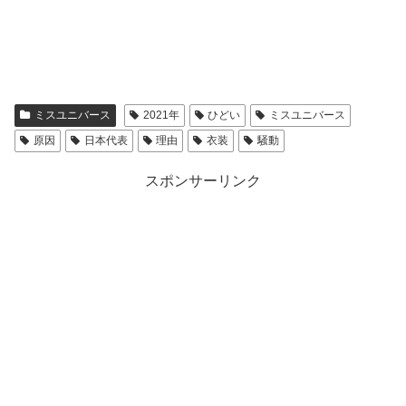
ミス・ユニバース日本代表・加藤遊海「くノ一」
から「セーラームーン」に変身（画像あり）
https://t.co/PzmjRaw2Sb
pic.twitter.com/HERavtMFSM
ミスユニバース
2021年
ひどい
ミスユニバース
— 最新芸能ナビ速報！ (@beautifulmegami)
原因
日本代表
理由
衣装
騒動
November 20, 2018
スポンサーリンク
こちらは、2018年にミス・ユニバース日本代表に輝いた加藤遊海さんの衣装。
まず、ミス・ユニバースのナショナルコスチュームについ
て簡単にご紹介します。
ミス・ユニバースでは、毎回「ナショナル・コスチューム
部門」という審査があり、本大会の前に開かれます。