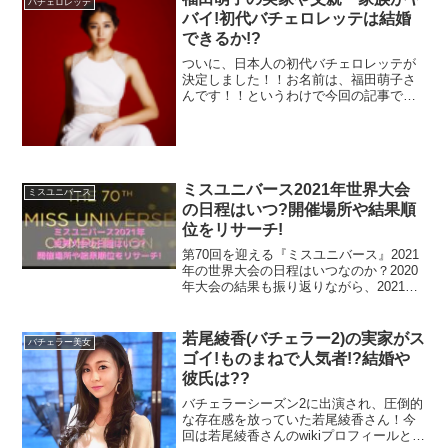
ビアド・ヘルマン氏。
バチェロレッテ
バイ!初代バチェロレッテは結婚
できるか!?
日本イスラエル国交樹立70周年を記念したのと、今回の
ついに、日本人の初代バチェロレッテが
決定しました！！お名前は、福田萌子さ
ミス・ユニバース開催国がイスラエルであったことが理由
んです！！というわけで今回の記事で
なのかもしれません。
は、福田萌子さんの実家や父親、家族が
ヤバイという真相や過去の彼氏やバチェ
ロレッテへの意気込みなどをリサーチし
一応、
コンセプトとしては日本の原宿ファッションと着物
てお伝えしていきます！！
を融合させたもの
だそうです。
ミスユニバース2021年世界大会
ミスユニバース
の日程はいつ?開催場所や結果順
位をリサーチ!
着物と招き猫…？
第70回を迎える『ミスユニバース』2021
年の世界大会の日程はいつなのか？2020
年大会の結果も振り返りながら、2021年
ワタシも含め、日本人としてはなかなか理解が及ばない人
大会の開催場所や結果順位までリサーチ
が多そうです。。
してお伝えしていきますよ♪
若尾綾香(バチェラー2)の実家がス
バチェラー美女
ゴイ!ものまねで人気者!?結婚や
もう少し詳しく説明をしてもらえると助かりますね。
彼氏は??
バチェラーシーズン2に出演され、圧倒的
な存在感を放っていた若尾綾香さん！今
日本代表衣装騒動の理由②着物風のドレスを左
回は若尾綾香さんのwikiプロフィールとし
前で着ている