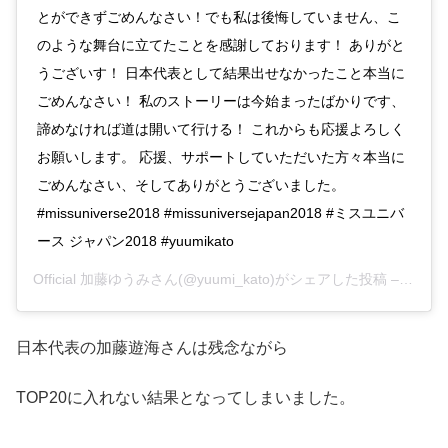
とができずごめんなさい！でも私は後悔していません、こ
のような舞台に立てたことを感謝しております！ ありがと
うございす！ 日本代表として結果出せなかったこと本当に
ごめんなさい！ 私のストーリーは今始まったばかりです、
諦めなければ道は開いて行ける！ これからも応援よろしく
お願いします。 応援、サポートしていただいた方々本当に
ごめんなさい、そしてありがとうございました。
#missuniverse2018 #missuniversejapan2018 #ミスユニバ
ース ジャパン2018 #yuumikato
Official 加藤ゆうみさん(@yuumi_kato)がシェアした投稿 –
2018
日本代表の加藤遊海さんは残念ながら
TOP20に入れない結果となってしまいました。