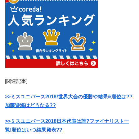
[関連記事]
>>ミスユニバース2018!世界大会の優勝や結果&順位は??
加藤遊海はどうなる??
>>ミスユニバース2018日本代表は誰?ファイナリスト一
覧!順位はいつ結果発表??