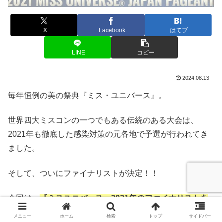
X
Facebook
はてブ
LINE
コピー
2024.08.13
毎年恒例の美の祭典『ミス・ユニバース』。
世界四大ミスコンの一つでもある伝統のある大会は、
2021年も徹底した感染対策の元各地で予選が行われてき
ました。
そして、ついにファイナリストが決定！！
今回は、
『ミスユニバース』2021年のファイナリストを
一覧でまとめて紹介
していきます♪
メニュー
ホーム
検索
トップ
サイドバー