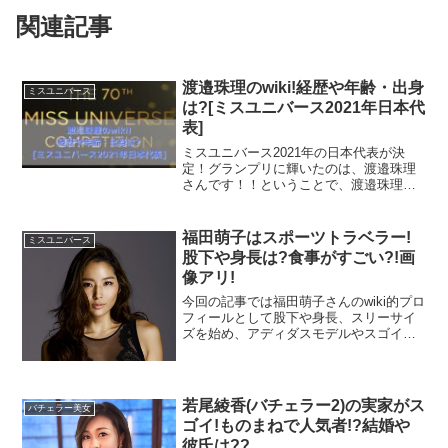
関連記事
渡邉珠理のwiki!経歴や年齢・出身
ミスユニバース
は?[ミスユニバース2021年日本代
表]
ミスユニバース2021年の日本代表が決
定！グランプリに輝いたのは、渡邉珠理
さんです！！ということで、渡邉珠理さ
んのwikiプロフィールとして経歴や年齢、
出身などをお伝えしていきますよ♪
福田萌子はスポーツトラベラー!
ミスユニバース
股下や身長は?食事がすごい?!画
像アリ!
今回の記事では福田萌子さんのwiki的プロ
フィールとして股下や身長、スリーサイ
ズを始め、アディダスモデルやスゴイと
いう噂の食生活まで徹底的に調べてみま
した！
若尾綾香(バチェラー2)の実家がス
バチェラー美女
ゴイ!ものまねで人気者!?結婚や
彼氏は??