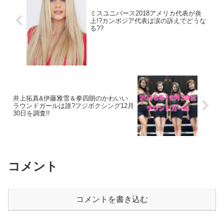
ミスユニバース2018アメリカ代表が炎
上!?カンボジア代表は涙の訴えでどうな
る??
井上拓真&伊藤雅雪＆拳四朗のかわいい
ラウンドガールは誰?フジボクシング12月
30日を調査!!
コメント
コメントを書き込む