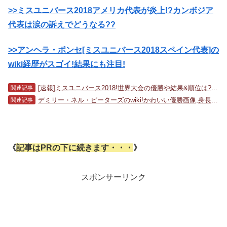
>>ミスユニバース2018アメリカ代表が炎上!?カンボジア
代表は涙の訴えでどうなる??
>>アンヘラ・ポンセ[ミスユニバース2018スペイン代表]の
wiki経歴がスゴイ!結果にも注目!
[速報]ミスユニバース2018!世界大会の優勝や結果&順位は??加藤遊海はどうなる??
関連記事
デミリー・ネル・ピーターズのwiki!かわいい優勝画像,身長!【ミスユニバースグランプリ2017】ミス南アフリカ代表
関連記事
《
記事はPRの下に続きます・・・
》
スポンサーリンク