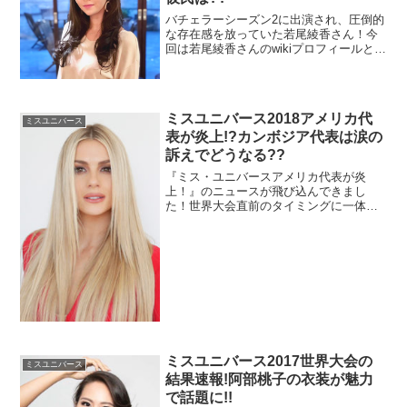
バチェラーシーズン2に出演され、圧倒的
な存在感を放っていた若尾綾香さん！今
回は若尾綾香さんのwikiプロフィールとし
て出身大学や身長をまずリサーチ！若尾
綾香さんのスゴイ実家？！お金持ちな
の？なんと、若尾綾香さんがモノマネ番
組に出ていたという驚きの情報も！そし
ミスユニバース2018アメリカ代
て、若尾綾香さんの現在の彼氏や結婚に
ミスユニバース
ついても徹底調査していきます！
表が炎上!?カンボジア代表は涙の
訴えでどうなる??
『ミス・ユニバースアメリカ代表が炎
上！』のニュースが飛び込んできまし
た！世界大会直前のタイミングに一体何
があったのでしょう！？ということで、
ミス・ユニバース2018年アメリカ代表が
炎上した真相とは？カンボジア代表が涙
の訴えをした理由などバシッとリサーチ
してみました！
ミスユニバース2017世界大会の
ミスユニバース
結果速報!阿部桃子の衣装が魅力
で話題に!!