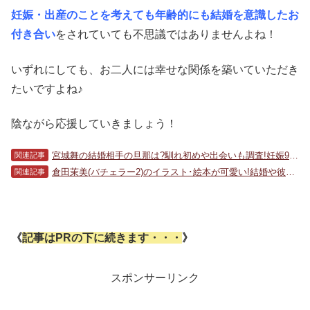
妊娠・出産のことを考えても年齢的にも結婚を意識したお
付き合い
をされていても不思議ではありませんよね！
いずれにしても、お二人には幸せな関係を築いていただき
たいですよね♪
陰ながら応援していきましょう！
宮城舞の結婚相手の旦那は?馴れ初めや出会いも調査!妊娠9ヶ月でなぜ今発表?
関連記事
倉田茉美(バチェラー2)のイラスト･絵本が可愛い!結婚や彼氏は?大学や身長も!
関連記事
《
記事はPRの下に続きます・・・
》
スポンサーリンク