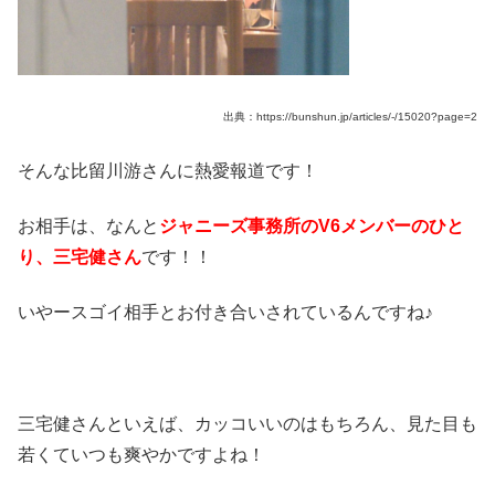
出典：https://bunshun.jp/articles/-/15020?page=2
そんな比留川游さんに熱愛報道です！
お相手は、なんと
ジャニーズ事務所のV6メンバーのひと
り、三宅健さん
です！！
いやースゴイ相手とお付き合いされているんですね♪
三宅健さんといえば、カッコいいのはもちろん、見た目も
若くていつも爽やかですよね！