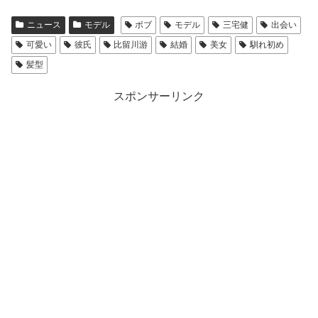
ニュース
モデル
ボブ
モデル
三宅健
出会い
可愛い
彼氏
比留川游
結婚
美女
馴れ初め
髪型
スポンサーリンク