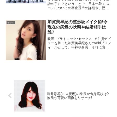
誰の手に？ということで、日本一JKミス
コンについての審査基準の詳細や、歴代
のグランプリ受賞者、ファイナリスト一
覧のwiki的プロフや順位や結果はいつ発表
なの？という疑問について調べてみまし
加賀美早紀の整形級メイク術!今
モデル
た！
現在の病気の状態や結婚相手は
誰?
映画｢プラトニック･セックス｣で主演デビ
ューを飾った加賀美早紀さんのwikiプロフ
ィールとして、年齢や身長、それに出身
高校！加賀美早紀さんの結婚相手や馴れ
初めは？そして加賀美早紀さんの整形級
と言われるメイク術！それにカラコンも
調査！最後に、子宮頸がんであることを
告白した加賀美早紀さんの現在の病状に
ついて徹底調査していきます！
岩井彩花(ミス慶應)の身長や出身高校は?
彼氏や可愛い画像をリサーチ!