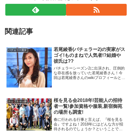
関連記事
若尾綾香(バチェラー2)の実家がス
バチェラー美女
ゴイ!ものまねで人気者!?結婚や
彼氏は??
バチェラーシーズン2に出演され、圧倒的
な存在感を放っていた若尾綾香さん！今
回は若尾綾香さんのwikiプロフィールとし
て出身大学や身長をまずリサーチ！若尾
綾香さんのスゴイ実家？！お金持ちな
の？なんと、若尾綾香さんがモノマネ番
組に出ていたという驚きの情報も！そし
桜を見る会2018年!芸能人の招待
て、若尾綾香さんの現在の彼氏や結婚に
トップキャバ嬢
ついても徹底調査していきます！
者一覧!参加資格や服装,新宿御苑
の場所も調査!
春に行われる行事と言えば、『桜を見る
会』ですよね！2018年にはどんな方が招
待されるのでしょうか？ということで、