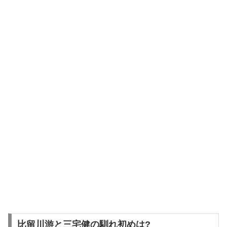
比留川游と三宅健の馴れ初めは?