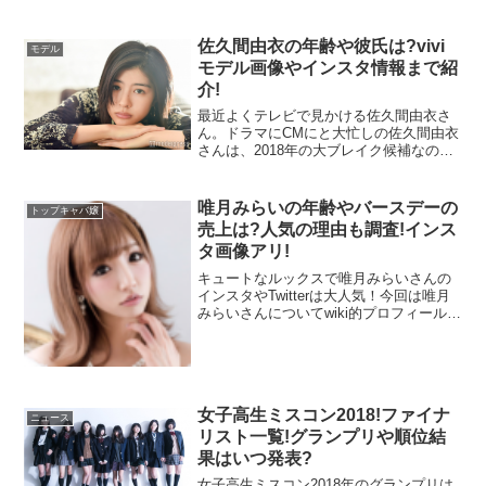
今回の記事は、『桜を見る会』の参加資
格や服装。開催される新宿御苑の場所を
はじめ、2018年(平成30年)の『桜を見る
佐久間由衣の年齢や彼氏は?vivi
モデル
会』に招待される美人美女芸能人&有名人
モデル画像やインスタ情報まで紹
の一覧について調べてみました！
介!
最近よくテレビで見かける佐久間由衣さ
ん。ドラマにCMにと大忙しの佐久間由衣
さんは、2018年の大ブレイク候補なので
は？と思い、彼女について調べてみまし
た！
唯月みらいの年齢やバースデーの
トップキャバ嬢
売上は?人気の理由も調査!インス
タ画像アリ!
キュートなルックスで唯月みらいさんの
インスタやTwitterは大人気！今回は唯月
みらいさんについてwiki的プロフィールと
して年齢や身長、人気の理由、バースデ
ーイベントや、売上、人気のカラコンま
で調べてみました！
女子高生ミスコン2018!ファイナ
ニュース
リスト一覧!グランプリや順位結
果はいつ発表?
女子高生ミスコン2018年のグランプリは