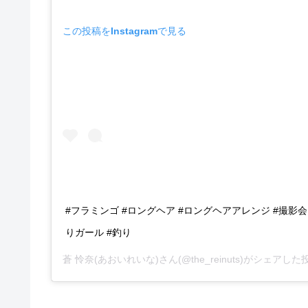
この投稿をInstagramで見る
#フラミンゴ #ロングヘア #ロングヘアアレンジ #撮影会
りガール #釣り
蒼 怜奈(あおいれいな)さん(@the_reinuts)がシェアした