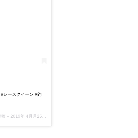
 #レースクイーン #釣
投稿 –
2019年 4月月25日午前2時31分PDT