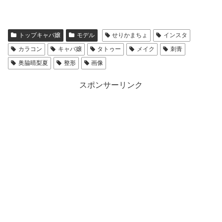
出典：Night Style
トップキャバ嬢
モデル
せりかまちょ
インスタ
名前：せりかまちょ
カラコン
キャバ嬢
タトゥー
メイク
刺青
奥脇晴梨夏
整形
画像
本名：奥脇 晴梨夏(おくわき せりか)
スポンサーリンク
生年月日：1995年6月10日
年齢：23歳（2018年3月現在）
出身地：神奈川県
身長：151cm
スリーサイズ：B85-W54-H77