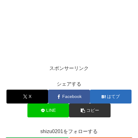
血液型：B型
趣味：アニメ、ゲーム、アイドル
特技：？？
大学：？？
職業：モデル・キャバ嬢・DJ・声優
スポンサーリンク
所属：？？
シェアする
X
Facebook
はてブ
ということでざっと調べてみました！
LINE
コピー
まずは年齢から。
shizu0201をフォローする