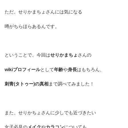
ただ、せりかまちょさんには気になる
噂がちらほらあるんです。
ということで、今回は
せりかまちょ
さんの
wikiプロフィール
として
年齢
や
身長
はもちろん、
刺青(タトゥー)の真相
まで調べてみました！
また、せりかちょさんに少しでも近づきたい
女子必見の
メイク
や
カラコン
についても