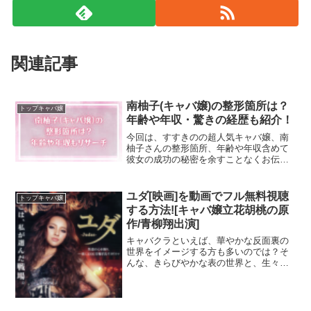
見た目とのギャップは特にありません。
年相応な感じですね！
関連記事
南柚子(キャバ嬢)の整形箇所は？
トップキャバ嬢
美人系とかわいい系の中間のような
年齢や年収・驚きの経歴も紹介！
今回は、すすきのの超人気キャバ嬢、南
ルックスでしょうか？
柚子さんの整形箇所、年齢や年収含めて
彼女の成功の秘密を余すことなくお伝え
していきます。
ともあれ美人さんなのには変わりありません♪
ユダ[映画]を動画でフル無料視聴
トップキャバ嬢
する方法![キャバ嬢立花胡桃の原
作/青柳翔出演]
キャバクラといえば、華やかな反面裏の
続いて、身長。
世界をイメージする方も多いのでは？そ
んな、きらびやかな表の世界と、生々し
い裏側を描いた映画が「ユダ-Judas-」で
す。この記事では、あらすじや魅力はも
151cmということですから、
ちろん、動画をフルで無料視聴する方法
についてご紹介していきます！