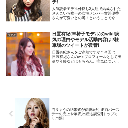
チ!
ちょっとお尻が小さめな感じですかね？
人気読者モデル仲良し3人組で結成された
さんこいち唯一の女性メンバー古川優香
さんが可愛いとの噂！ということで今回
は、古川優奈さんのwikiプロフィールとし
て高校や身長、事務所をはじめとして、
元彼ユーチューバーのサグワさんと
日置有紀(車椅子モデル)のwiki!病
こんなかわいいせりかまちょさんに、
モデル
は！？可愛いカラコンや卒アルについて
気の理由やモデル活動内容は?駐
も調べてみました！
車場のツイートが反響!
ある噂が広がっているんです。。
日置有紀さんをご存知ですか？今回は、
日置有紀さんのwikiプロフィールとして出
スポンサーリンク
身や年齢などはもちろん、病気について
や車椅子モデルとなった経緯・活動内
容、そして話題となった障がい者用駐車
場のツイートについてお伝えしていきま
す！
門りょうの結婚式が伝説級!引退前バース
デーの売上や年収,出産も調査![トップキ
ャバ嬢]