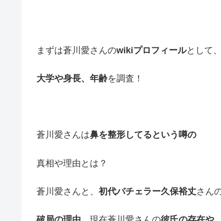
まずは蒼川愛さんの
wikiプロフィール
として
大学や身長、年齢
を調査！
蒼川愛さんは
鼻を整形してるという噂の
真相や理由とは？
蒼川愛さんと、
初代バチェラー久保裕丈
さん
破局の理由
、現在蒼川愛さんの
彼氏の存在や