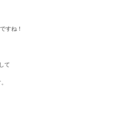
、
中ですね！
して
す。