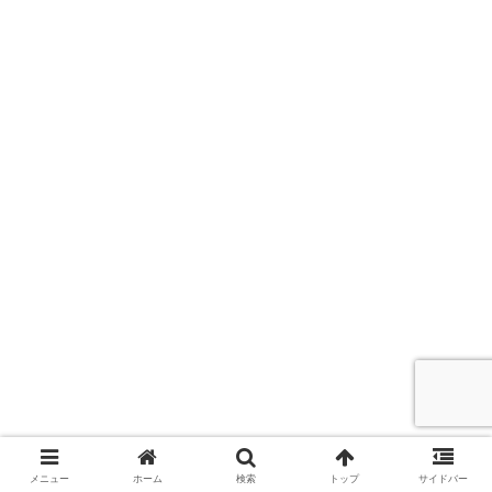
ゆきぽよ(木村有希)のすっぴんやメイクが可愛
メニュー
ホーム
検索
トップ
サイドバー