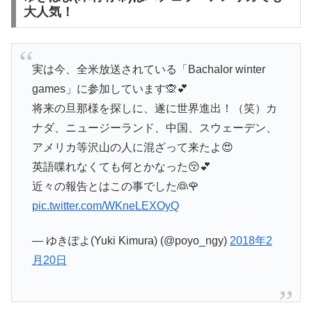
大人気！
実は今、全米放送されている「Bachalor winter
games」に参加しています🙊💕
将来の旦那様を探しに、遂に世界進出！（笑）カ
ナダ、ニュージーランド、中国、スウェーデン、
アメリカ等沢山の人に混ざって来たよ😍
英語喋れなくても何とかなった😚💕
近々の報告とはこの事でした👰🌹
pic.twitter.com/WKneLEXOyQ
— ゆきぽよ(Yuki Kimura) (@poyo_ngy)
2018年2
月20日