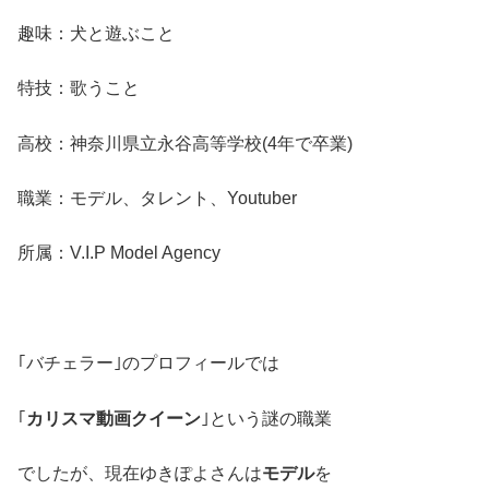
趣味：犬と遊ぶこと
特技：歌うこと
高校：神奈川県立永谷高等学校(4年で卒業)
職業：モデル、タレント、Youtuber
所属：V.I.P Model Agency
｢バチェラー｣のプロフィールでは
｢
カリスマ動画
クイーン
｣という謎の職業
でしたが、現在ゆきぽよさんは
モデル
を