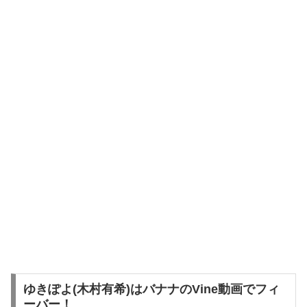
ゆきぽよ(木村有希)はバナナのVine動画でフィ
ーバー！