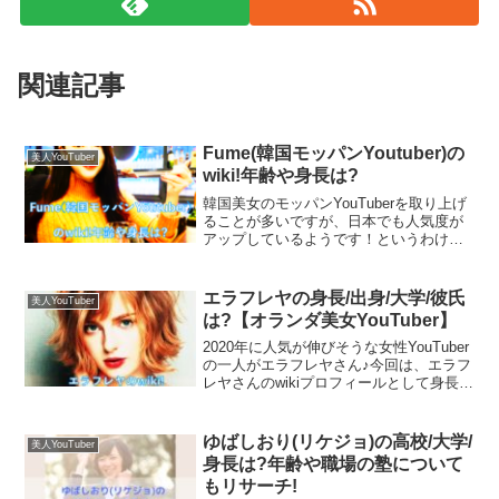
関連記事
ことの発端は、2019年3月16日のYouTubeライブ内での発
言がきっかけのようです。
Fume(韓国モッパンYoutuber)の
美人YouTuber
ただし、該当の動画は騒動が大きくなった後、非公開とな
wiki!年齢や身長は?
っておりその詳細はわかりません。
韓国美女のモッパンYouTuberを取り上げ
ることが多いですが、日本でも人気度が
アップしているようです！というわけ
で、今回はFumeさんのwikiプロフィール
として年齢や身長、本名などを徹底リサ
ーチしていきます！！
エラフレヤの身長/出身/大学/彼氏
美人YouTuber
Twitterや複数のサイトから情報を集めてまとめていいます
は?【オランダ美女YouTuber】
ね。
2020年に人気が伸びそうな女性YouTuber
の一人がエラフレヤさん♪今回は、エラフ
レヤさんのwikiプロフィールとして身長や
それぞれ、順番にお伝えしていきます。
出身、大学、家族、彼氏についてや日本
に住むことになったきっかけなどもお伝
えしていきます！
ゆばしおり(リケジョ)の高校/大学/
美人YouTuber
身長は?年齢や職場の塾について
会社員Aちゃんの炎上理由①イガリの悪口?
もリサーチ!