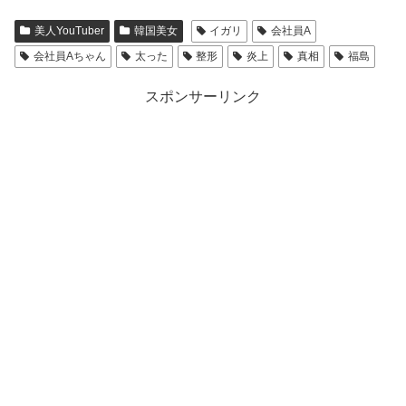
美人YouTuber
韓国美女
イガリ
会社員A
会社員Aちゃん
太った
整形
炎上
真相
福島
また、雑誌Moreでは会社員Aちゃんの整形級メイクが特集
されていました。
スポンサーリンク
整形級というだけあって、小顔であるかのような骨格に見
せるメイクでした！
名前：会社員A [회사원A] ※日本では“会社員J”名義
すっぴんとのギャップがなかなかあるようですが、さすが
で活動
は美容系YouTuberですね♪
愛称：えいちゃん
本名：チェ・ソヒ
生年月日：1987年9月29日
年齢：32歳(2020年5月現在)
整形しているかどうかはわかりませんでしたが、視聴者と
出身地：韓国
して会社員Aちゃんが好きであれば、別にどっちでもいい
身長：166cm
ですよね！
血液型：？？型