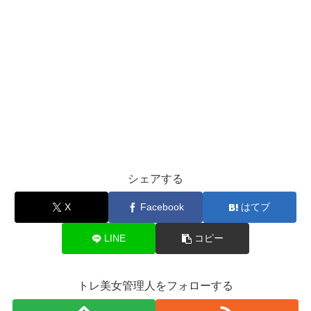
会社員Aちゃんが炎上?!イガリや福島原発
って何があったの?
会社員Aちゃんについて調べていると「炎上」で検索され
ています。
コラボしたイガリシノブさん(ヘア&メイクアップアーテ
ィスト)への悪口
を言ったというのがひとつ。
シェアする
X
Facebook
はてブ
そして、もう一つは
「福島」とか「原発」というセンシテ
ィブな言葉でも炎上
しているようです。
LINE
コピー
親日な印象があるだけに、一体何があったのか気になりま
トレ美女管理人をフォローする
すよね・・・？