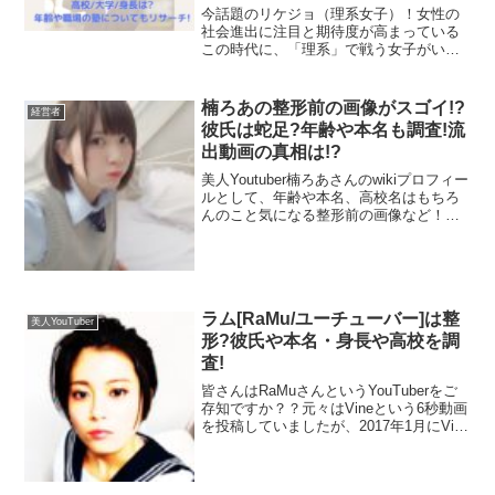
今話題のリケジョ（理系女子）！女性の
2018年9月に会社員Aちゃんは、イガリさんと2度コラボ
社会進出に注目と期待度が高まっている
この時代に、「理系」で戦う女子がいま
しています。
す！その中でも今話題のリケジョ、ゆば
しおりさんについて今日はご紹介いたし
ます！「ゆばしおりって一体誰なの？」
楠ろあの整形前の画像がスゴイ!?
経営者
それまでに、イガリさんのブランドを使った動画を公開し
「リケジョの相談室って何...
彼氏は蛇足?年齢や本名も調査!流
ていますので、念願かなったようなコラボだったのでしょ
出動画の真相は!?
美人Youtuber楠ろあさんのwikiプロフィー
う。
ルとして、年齢や本名、高校名はもちろ
んのこと気になる整形前の画像など！彼
氏は蛇足？結婚は？すでに破局してい
一回目のコラボ動画はコチラです。
る！？などなど噂の真相を調査しまし
た！
その炎上の理由というのは、
韓国語のチャンネルにて「手
ラム[RaMu/ユーチューバー]は整
からタバコのニオイ」という韓国語字幕を付けた
ことから
美人YouTuber
形?彼氏や本名・身長や高校を調
だそうです。
査!
皆さんはRaMuさんというYouTuberをご
存知ですか？？元々はVineという6秒動画
該当動画は現在非公開のようです。
を投稿していましたが、2017年1月にVine
のサービスが終了し、そこからグラビア
アイドルとYouTuberへ転身しています。
日本語のチャンネル(会社員J)のコチラの動画のコメント
今日はそんなRaMuさんの本名や彼氏、高