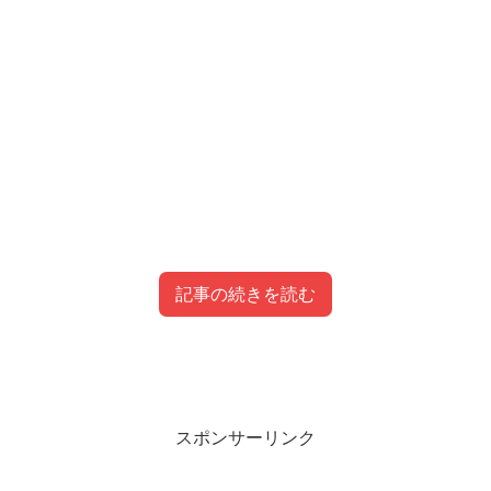
記事の続きを読む
会社員Aちゃんの整形疑惑!メイク術でリカ
目次
バリーしてた?
スポンサーリンク
会社員Aちゃんのwiki!年齢や身長は?
会社員Aちゃんが炎上?!イガリや福島原発って何があっ