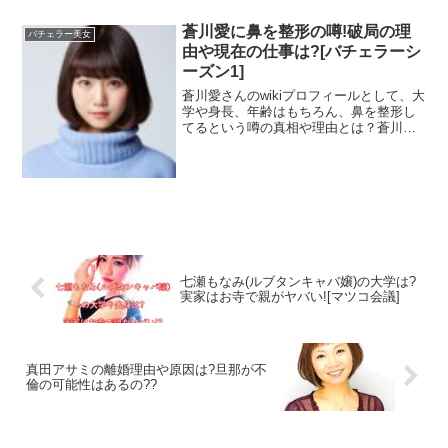
には、以下のようなコメントが投稿されています。
校などのプロフィールや、整形の噂につ
いて調査してみました！
蒼川愛に鼻を整形の噂!破局の理
バチェラー美女
由や現在の仕事は?[バチェラーシ
ーズン1]
蒼川愛さんのwikiプロフィールとして、大
学や身長、年齢はもちろん、鼻を整形し
てるという噂の真相や理由とは？蒼川愛
さんと、初代バチェラー久保裕丈さんの
破局の理由、現在蒼川愛さんの彼氏の存
在や結婚の予定はあるのかなどについ
て、徹底調査していきます！
七瀬もなみ(ルブタンキャバ嬢)の大学は?
実家はお寺で親がヤバい![マツコ会議]
真田アサミの離婚理由や原因は?旦那が不
倫の可能性はあるの??
確かに、わざわざ韓国語のチャンネルにだけ字幕をつける
のはちょっと陰湿だと思われても仕方ないのかもしれませ