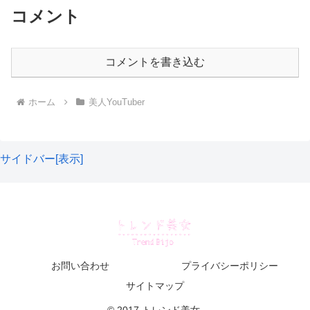
コメント
ん。
もし、事実であればタバコのニオイをがっつり手につけて
コメントを書き込む
ヘアメイクをするイガリさんにも問題はあるっちゃありま
すが・・・。
ホーム
美人YouTuber
わざわざ言わなくても良かったんだろうなぁとは思います
が、アナタはどう感じますか？
サイドバー[表示]
会社員Aちゃんの炎上理由②福島といえば原発?
続いての炎上が結構センシティブです。
お問い合わせ
プライバシーポリシー
サイトマップ
YouTubeライブにて、視聴者の質問に答えてたそうです。
© 2017 トレンド美女.