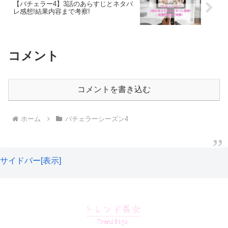
【バチェラー4】3話のあらすじとネタバ
レ感想!結果内容まで考察!
次回の予告でいきなり気になるデートの誘い文句が！
この投稿をInstagramで見る
『特別な場所で、もっとあなたのことを教えてくださ
コメント
い』！？
なにそれ、もちろんツーショットデートのお誘いなんだよ
コメントを書き込む
ね！？
ホーム
バチェラーシーズン4
『てかもはや、好きだわ』
【公式】バチェラー・ジャパン シーズン4(@bachelorjapan)がシェアした投稿
まってまって、この黄皓さんの言葉はいったい誰に向けた
ものなの！？
サイドバー[表示]
気になるローズセレモニーのお話をする前に、2話のネタ
バレ感想をちょこっとしちゃいます♪
好きって言っちゃってるじゃーん！！
嘉瀬美月さんが黄皓さんとのツーショットデートで話し
と思ったら、うわー！！
た、恋愛話はとてもよかったですね！