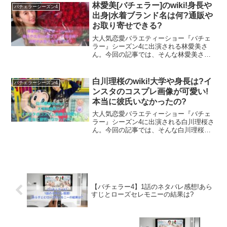
ちゃいけないと思うとすでに胸が痛いワタシです。
どのプロフィール、気になるハントテク
林愛美[バチェラー]のwiki!身長や
バチェラーシーズン4
などを徹底調査しちゃいたいと思いま
出身|水着ブランド名は何?通販や
す！
こちらは下記のローズセレモニーで詳しく見ていきましょ
お取り寄せできる?
怖いけれど次回が楽しみ！！
う！
大人気恋愛バラエティーショー『バチェ
ラー』シーズン4に出演される林愛美さ
ん。今回の記事では、そんな林愛美さん
【バチェラー4】3話の見どころを解説!
の身長や出身などのプロフィールはもち
【バチェラー4】2話のネタバレ感想!休井
ろん、デザインされている水着のブラン
ドや、どんな購入方法があるのかなど徹
美郷さんのデートが可愛すぎる！
白川理桜のwiki!大学や身長は?イ
バチェラーシーズン4
底調査しちゃいます！
ンスタのコスプレ画像が可愛い!
【公式】『バチェロレッテ・ジャパン』シーズン
本当に彼氏いなかったの?
4🌹5月1日(金) 配信開始 (@BachelorJapan) on
X
大人気恋愛バラエティーショー『バチェ
🌹#バチェラー4 大 反 響 中🌹┋結婚のリアル、 嫉妬、駆
ラー』シーズン4に出演される白川理桜さ
け引き...💓┋かつてないほど色濃く露わになるそれぞれの
関係💍に、みんなで 考察 & 議論 したくなること間違いな
ん。今回の記事では、そんな白川理桜さ
し!?🧐🗯みんなのTwitterでの感想をまとめてみました☡
んの出身や身長などのプロフィールはも
✍...
ちろん、ミスコン受賞歴や、可愛いと評
判のインスタのコスプレ画像、気になる
x.com
恋愛経験にもせまって調査していきたい
と思います！
【バチェラー4】1話のネタバレ感想!あら
と、いうことで！
すじとローズセレモニーの結果は?
3話の見どころを一緒に見ていきましょう！