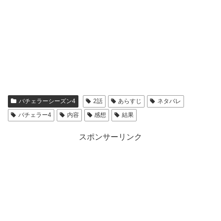
清水香澄さん
でした。
それぞれ黄皓さんは理由に対してこう語っています。
松木星良さん
バチェラーシーズン4
2話
あらすじ
ネタバレ
『自分が話したい気持ちもあるし、他の子たちに話してほ
バチェラー4
内容
感想
結果
しいという気持ちもある。そこの気持ちの強さを持ってい
てほしかった』
スポンサーリンク
まずは『バチェラー4』2話のあらすじを一緒に振り返っ
この黄皓さんの言葉はたしかに一理あるなぁと思ってしま
ていきましょう！
います。
今回は南国ならでは、ビーチでの全員参加のグループデー
自分のことを好きなら、基本的には他人に譲ってほしくな
トからスタートします！
いし、そこを打ち負かしてでも黄皓さんを手に入れるぞと