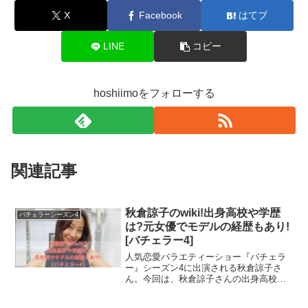
黄皓さんは、休井美郷さんが持つハッピーな思考と家族を
ましょう！
X
Facebook
はてブ
大事にするところに強く惹かれたようです。
イ・ギリムさん
LINE
コピー
おまけに、「今日を経て休井美郷さんは僕の中ですごく大
中野綾香さん
きな存在になっています」との発言つき！
松本妃奈子さん
hoshiimoをフォローする
わぁお！
白川理桜さん
秋倉諒子さん
だいぶ好きですね！！
藤原望未さん
関連記事
坂入みずきさん
楽しいデートの時間も終わり、いよいよカクテルパーティ
青山明香里さん
です。
秋倉諒子のwiki!出身高校や学歴
桑原茉萌さん
バチェラーシーズン4
は?元女優でモデルの経歴もあり!
まず最初にツーショットトークを勝ち取ったのは藤原望未
小口桃子さん
[バチェラー4]
さん。
人気恋愛バラエティーショー『バチェラ
ー』シーズン4に出演される秋倉諒子さ
ほかにサプライズローズですでに薔薇を受け取っている嘉
ん。今回は、秋倉諒子さんの出身高校や
その後いろんな人と話をした後に、松木星良さんのもと
学歴などのプロフィールはもちろん、元
瀬美月さん、休井美郷さんを含め、12名の女性が次に駒
女優時代の出演作品や、かわいいと評判
へ。