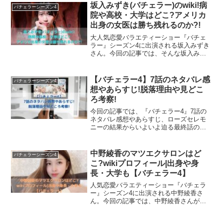
を進めました。
のインスタ画像などなど、秋倉諒子さん
坂入みずき(バチェラー)のwiki!病
バチェラーシーズン4
の魅力に迫っていきます！
院や高校・大学はどこ?アメリカ
今日は黄皓さんに自分の気持ちを話すと強い決意を抱いて
出身の女医は勝ち残れるのか?!
ローズセレモニーでの最初の薔薇がイ・ギリムさんであっ
いた松木星良さん。
大人気恋愛バラエティーショー『バチェ
たのは個人的に意外でした。
ラー』シーズン4に出演される坂入みずき
さん。今回の記事では、そんな坂入みず
『参加女性のみんなが好きだから、他の子が黄皓さんと喋
きさんの出身や身長などのプロフィール
2話を見ていて、ここで脱落するとは思っていませんでし
はもちろん、勤務先やミスワールドに出
りたそうにしていたら譲ってあげたい気持ちがある。けれ
場された過去経歴にも迫ります！
【バチェラー4】7話のネタバレ感
たが、最初になるほど気に入っていたとは思ってませんで
バチェラーシーズン4
ど、自分が黄皓さんと喋りたい気持ちのほうが勝ってきて
想やあらすじ!脱落理由や見どこ
した。
ろ考察!
いて、その葛藤がつらい』と涙ながらに語る松木星良さ
今回の記事では、『バチェラー4』7話の
ん。
イ・ギリムさんは率直な方ですけれど、だからこそその言
ネタバレ感想やあらすじ、ローズセレモ
ニーの結果からいよいよ迫る最終話の見
葉に嘘はないですし、またその言葉の根底に優しさがあり
どころまで、徹底的にご紹介します！
そんな松木星良さんを見て、黄皓さんもつらそうに表情を
ますよね。
中野綾香のマツエクサロンはど
ゆがめます。
バチェラーシーズン4
こ?wikiプロフィール|出身や身
黄皓さんもそういう部分をいいなと感じたのかもしれませ
長・大学も【バチェラー4】
その後も女性たちと会話を交わし、坂東工さんからカクテ
んね。
人気恋愛バラエティーショー『バチェラ
ー』シーズン4に出演される中野綾香さ
ルパーティの終わりが告げられます。
ん。今回の記事では、中野綾香さんが経
営されているというマツエクサロンの情
次回のローズセレモニーではこの中の誰かとお別れしなく
報はもちろん、出身大学や身長、年収な
そして迎えたローズセレモニー。