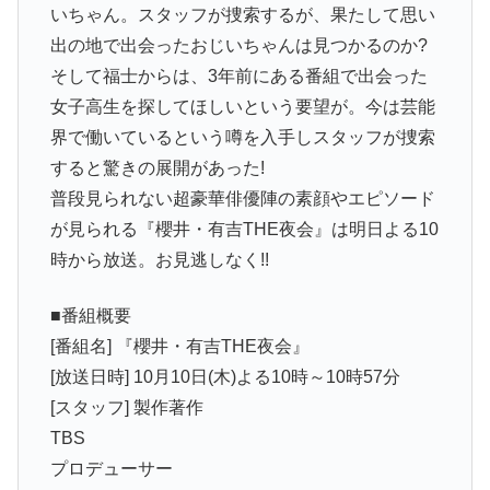
いちゃん。スタッフが捜索するが、果たして思い
出の地で出会ったおじいちゃんは見つかるのか?
そして福士からは、3年前にある番組で出会った
女子高生を探してほしいという要望が。今は芸能
界で働いているという噂を入手しスタッフが捜索
すると驚きの展開があった!
普段見られない超豪華俳優陣の素顔やエピソード
が見られる『櫻井・有吉THE夜会』は明日よる10
時から放送。お見逃しなく!!
■番組概要
[番組名] 『櫻井・有吉THE夜会』
[放送日時] 10月10日(木)よる10時～10時57分
[スタッフ] 製作著作
TBS
プロデューサー