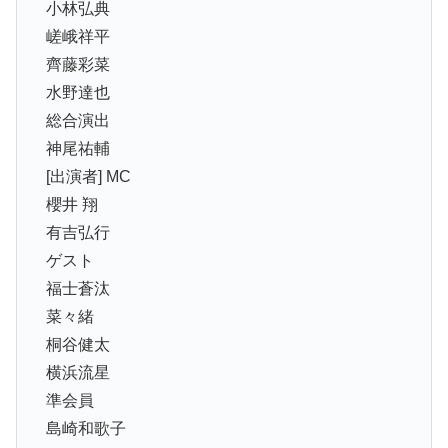
小林弘典
嵯峨祥平
齊藤彩菜
水野達也
総合演出
神尾祐輔
[出演者] MC
櫻井 翔
有吉弘行
ゲスト
福士蒼汰
菜々緒
桐谷健太
横浜流星
準会員
島崎和歌子