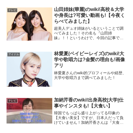
山田姉妹(華麗)のwiki!高校＆大学
テレビ
や身長は?可愛い動画も!【今夜く
らべてみました】
超美人デュオ姉妹がいるということで調
べてみました！その名も『山田姉
妹』！！というわけで、今回の記事では
山田姉妹のwikiプロフィールとして高校や
大学、出身などはもちろんのこと、可愛
い動画も紹介していきます！
林愛夏(ベイビーレイズ)のwiki!大
アイドル
学や歌唱力は?金髪の理由も!画像
アリ
林愛夏さんのwiki的プロフィールや経歴、
大学や歌唱力まで調べてみました！
加納芹香のwiki!出身高校|大学|仕
テレビ
事やインスタも!【大食い】
韓国でもっぱら盛り上がってる印象の
【大食い美女】ですが、日本人だって負
けていません！加納芹香さんは『大食い
女王決定戦2020』でファイナリストに残
った逸材！まだニューフェイスというイ