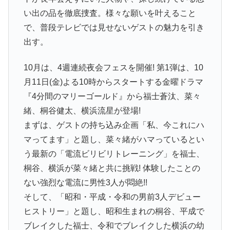
い出の品を徹底捜査。様々な願いを叶えること
で、普段テレビでは見せないゲストの魅力を引き
出す。
10月は、4週連続夜会フェスを開催! 第1弾は、10
月11日(金)よる10時からスタートする金曜ドラマ
『4分間のマリーゴールド』から福士蒼汰、菜々
緒、桐谷健太、横浜流星が登場!
まずは、ゲストの持ち込み企画「私、今これにハ
マってます」と題し、菜々緒がハマっているとい
う最新の「電流ビリビリトレーニング」を福士、
桐谷、横浜が菜々緒と共に挑戦! 体験したことの
ない強烈な電流に男性3人が悶絶!!
そして、「昭和・平成・令和の男前3人デビュー
ヒストリー」と題し、昭和生まれの桐谷、平成で
ブレイクした福士、令和でブレイクした横浜の幼