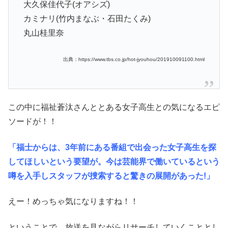
大久保佳代子(オアシズ)
カミナリ(竹内まなぶ・石田たくみ)
丸山桂里奈
出典：https://www.tbs.co.jp/hot-jyouhou/201910091100.html
この中に福祉蒼汰さんととある女子高生との気になるエピ
ソードが！！
「福士からは、3年前にある番組で出会った女子高生を探
してほしいという要望が。今は芸能界で働いているという
噂を入手しスタッフが捜索すると驚きの展開があった!」
えー！めっちゃ気になりますね！！
ということで、放送を見ながらリサーチしていくこととし