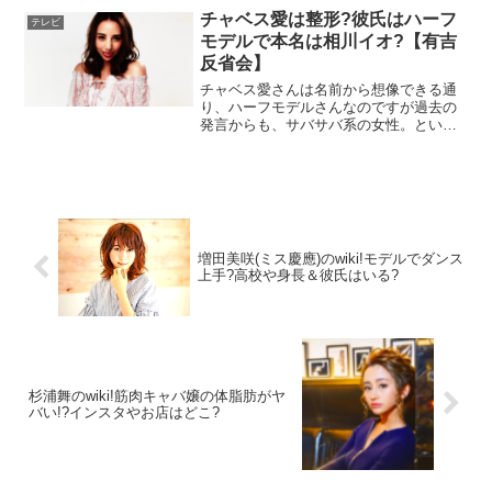
メージがありますが、2021年は常連にな
チャベス愛は整形?彼氏はハーフ
テレビ
ってテレビ番組でも...
モデルで本名は相川イオ?【有吉
反省会】
チャベス愛さんは名前から想像できる通
り、ハーフモデルさんなのですが過去の
発言からも、サバサバ系の女性。という
わけで、今回の記事では、チャベス愛さ
んのwikiプロフィールとして出身高校や年
齢、身長をまずはお伝えします。そし
て、本名が相川イオであるという噂や整
形疑惑、なんと7股の浮気から現在の彼氏
までリサーチしていきます☆そんなチャ
ベス愛さんが『有吉反省会』に出演され
増田美咲(ミス慶應)のwiki!モデルでダンス
るということで、気になる内容までリサ
上手?高校や身長＆彼氏はいる?
ーチしていきますよ！
杉浦舞のwiki!筋肉キャバ嬢の体脂肪がヤ
バい!?インスタやお店はどこ?