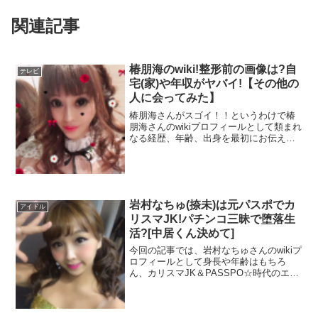
関連記事
椿朋海のwiki!整形前の画像は?自
テレビ
宅(家)や年収がヤバイ!【その他の
人に会ってみた】
椿朋海さんがスゴイ！！というわけで椿
朋海さんのwikiプロフィールとして類まれ
なる経歴、年齢、出身を最初にお伝えし
ます。そして、現在の勤務場所や15年以
上経営しているというバルーンショップ
の情報、整形することに決めた母親の一
言や、整形前と今現在の比較、年収にい
たるまで調べていきます！！
岩村なちゅ(捺未)は元パスポでカ
アイドル
リスマJK!パチンコ三昧で堕落生
活?[中居くん決めて]
今回の記事では、岩村なちゅさんのwikiプ
ロフィールとして身長や年齢はもちろ
ん、カリスマJK＆PASSPO☆時代のエピ
ソードや現在の堕落しきったパチンコ＆
飲み会三昧の生活の内容や理由もリサー
チしていきます！