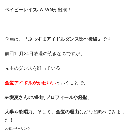
ベイビーレイズJAPAN
が出演！
企画は、
『ぷっすまアイドルダンス部〜後編』
です。
前回11月24日放送の続きなのですが、
見本のダンスを踊っている
金髪アイドルがかわいい
ということで、
林愛夏さん
の
wiki
的
プロフィール
や
経歴
、
大学
や
歌唱力
、そして、
金髪の理由
などなど調べてみまし
た！
スポンサーリンク