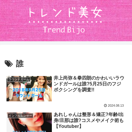
誰
井上尚弥＆拳四朗のかわいいラウ
ラウンドガール
ンドガールは誰?5月25日のフジ
ボクシングを調査!!
2024.08.13
あれしゃんは整形＆矯正?年齢/出
インフルエンサー
身/旦那は誰?コスメやメイク術も
【Youtuber】