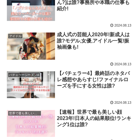
ん?]は誰?事務所や本職の仕事も
紹介!
2024.08.13
成人式の芸能人2020年!新成人は
アイドル
誰?モデル,女優,アイドル一覧!振
袖画像も!
2024.08.13
【バチェラー4】最終話のネタバ
バチェラーシーズン4
レ感想やあらすじ!ファイナルロ
ーズを手にする女性は誰?
2024.08.13
【速報】世界で最も美しい顔
世界で最も美しい顔100人
2023年!日本人の結果順位!ランキ
ング1位は誰?