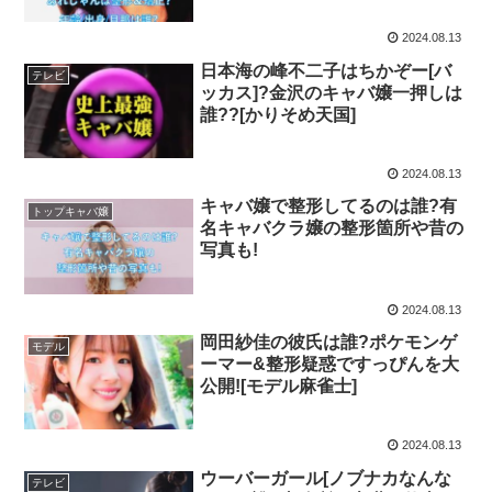
2024.08.13
日本海の峰不二子はちかぞー[バ
テレビ
ッカス]?金沢のキャバ嬢一押しは
誰??[かりそめ天国]
2024.08.13
キャバ嬢で整形してるのは誰?有
トップキャバ嬢
名キャバクラ嬢の整形箇所や昔の
写真も!
2024.08.13
岡田紗佳の彼氏は誰?ポケモンゲ
モデル
ーマー&整形疑惑ですっぴんを大
公開![モデル麻雀士]
2024.08.13
ウーバーガール[ノブナカなんな
テレビ