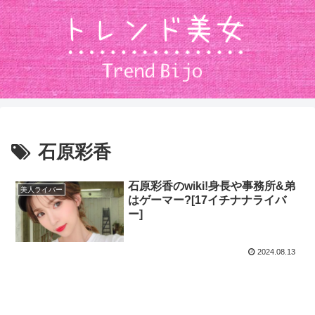
石原彩香
石原彩香のwiki!身長や事務所&弟
美人ライバー
はゲーマー?[17イチナナライバ
ー]
2024.08.13