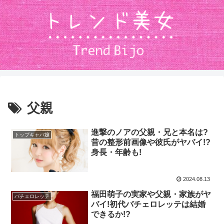
父親
進撃のノアの父親・兄と本名は?
トップキャバ嬢
昔の整形前画像や彼氏がヤバイ!?
身長・年齢も!
2024.08.13
福田萌子の実家や父親・家族がヤ
バチェロレッテ
バイ!初代バチェロレッテは結婚
できるか!?