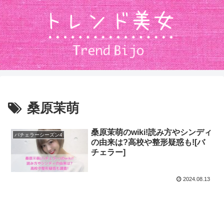
桑原茉萌
桑原茉萌のwiki!読み方やシンディ
バチェラーシーズン4
の由来は?高校や整形疑惑も![バ
チェラー]
2024.08.13