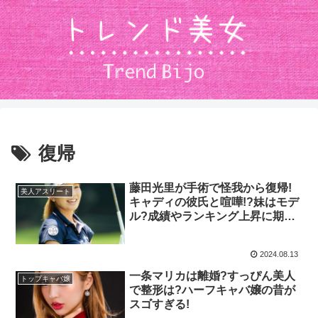
復帰
藤田光里が手術で怪我から復帰!
美人アスリート
キャディの彼氏と喧嘩!?妹はモデ
ル?成績やランキング上昇に期
待!!
2024.08.13
一条マリカは離婚?すっぴん美人
トップキャバ嬢
で整形は?ハーフキャバ嬢の昔が
スゴすぎる!