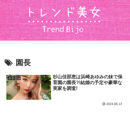
園長
杉山佳那恵は浜崎あゆみの妹で保
カラコン
育園の園長?!結婚の予定や豪華な
実家を調査!
2024.08.13