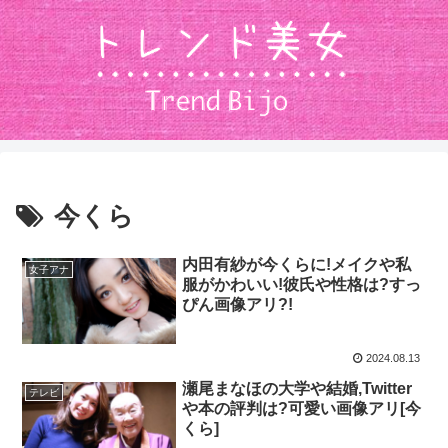
今くら
内田有紗が今くらに!メイクや私
女子アナ
服がかわいい!彼氏や性格は?すっ
ぴん画像アリ?!
2024.08.13
瀬尾まなほの大学や結婚,Twitter
テレビ
や本の評判は?可愛い画像アリ[今
くら]