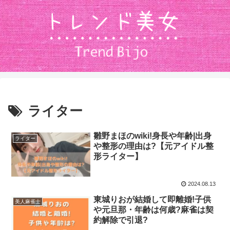
ライター
雛野まほのwiki!身長や年齢|出身
ライター
や整形の理由は?【元アイドル整
形ライター】
2024.08.13
東城りおが結婚して即離婚!子供
美人麻雀士
や元旦那・年齢は何歳?麻雀は契
約解除で引退?