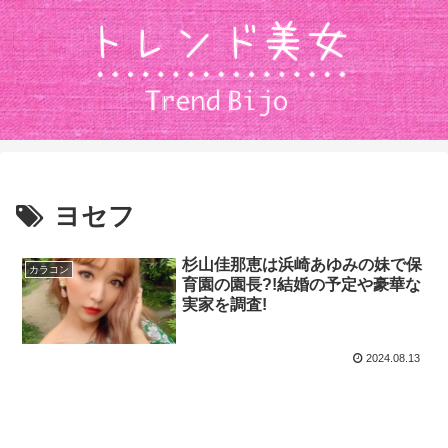
ヨセフ
杉山佳那恵は浜崎あゆみの妹で保
カラコン
育園の園長?!結婚の予定や豪華な
実家を調査!
2024.08.13