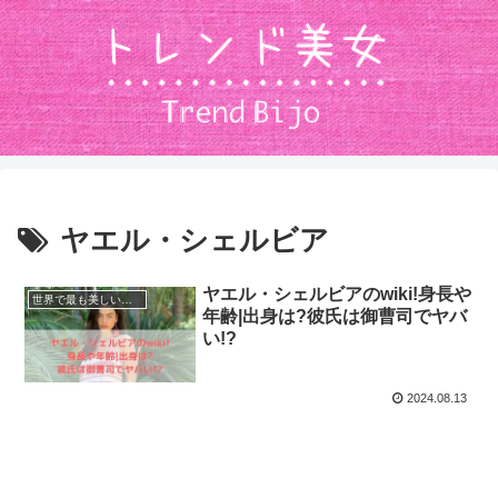
ヤエル・シェルビア
ヤエル・シェルビアのwiki!身長や
世界で最も美しい顔100人
年齢|出身は?彼氏は御曹司でヤバ
い!?
2024.08.13