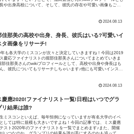
長や出身高校について、そして、彼氏の存在や可愛い画像もご紹
ていきます
2024.08.13
部佳那美の高校や出身、身長、彼氏はいる?可愛いイ
スタ画像をリサーチ!
19年も各大学のミスコンが次々と決定していきますね！今回は2019
ス慶応ファイナリストの堀部佳那美さんについてまとめていきま
堀部佳那美さんのwikiプロフィールとして、高校や出身や身長はも
ん、彼氏についてもリサーチしちゃいます♪他にも可愛いインスタ
も調べていますので、最後までお付き合いよろしくお願いしま
2024.08.13
ス慶應2020!ファイナリスト一覧!日程はいつでグラ
プリ結果は誰?
生ミスコンといえば、毎年恒例になっていますが有名大学のイベ
としては特に規模も大きいですよね！今回の記事では、ミス慶應
テスト2020年のファイナリストを一覧でまとめます♪また、開催
がいつなのか、グランプリの結果を誰が手にするのかも追ってい