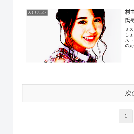
村
大学ミスコン
氏
ミス
しょ
スト
の元
次
1