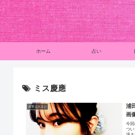
ホーム
占い
ミス慶應
浦
大学ミスコン
画
今回
つい
演さ