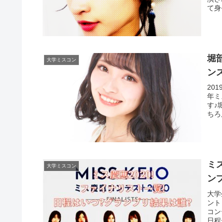
て身
介し
堀
大学ミスコン
ン
20
年ミ
す♪
ちろ
画像
す！
ミ
大学ミスコン
ン
大学
ント
コン
日程