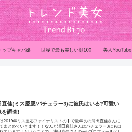
トップキャバ嬢
世界で最も美しい顔100
美人YouTube
田直佳(ミス慶應/バチェラー3)に彼氏はいる?可愛い
像を調査!
は2019年ミス慶応ファイナリストの中で最年長の浦田直佳さんに
てまとめていきます！！なんと浦田直佳さんはバチェラー3にも出
れています！ということで、浦田直佳さんのwikiプロフィールとし