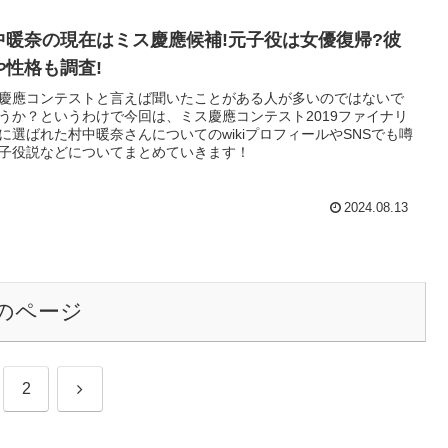
中暖奈の現在はミス慶應候補!元子役は女優復帰?彼
や性格も調査!
慶應コンテストと言えば聞いたことがある人が多いのではないで
うか？というわけで今回は、ミス慶應コンテスト2019ファイナリ
に選ばれた村中暖奈さんについてのwikiプロフィールやSNSでも噂
子役説などについてまとめていきます！
2024.08.13
のページ
次
2
へ