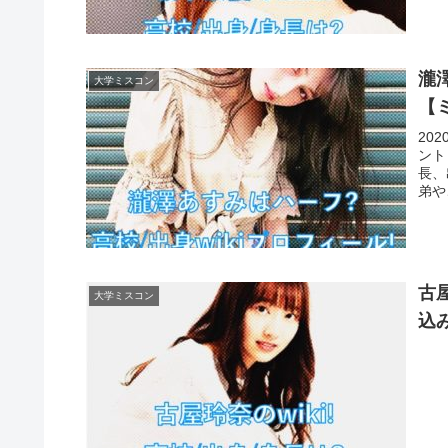
瀧
大学ミスコン
【
20
ント
長、
弟や
古屋
大学ミスコン
込