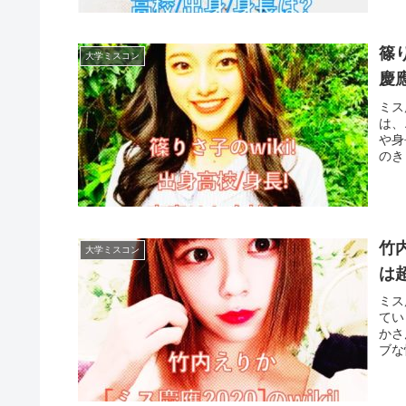
篠
大学ミスコン
慶應
ミス
は、
や身
のき
竹内
大学ミスコン
は
ミス
てい
かさ
ブな