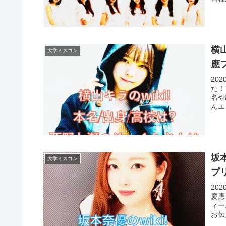
きま
横
大学ミスコン
應
20
た！
名や
んエ
坂本
大学ミスコン
プリ
20
慶應
ィー
お伝