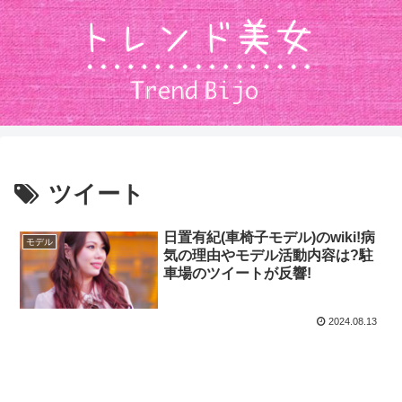
ツイート
日置有紀(車椅子モデル)のwiki!病
モデル
気の理由やモデル活動内容は?駐
車場のツイートが反響!
2024.08.13