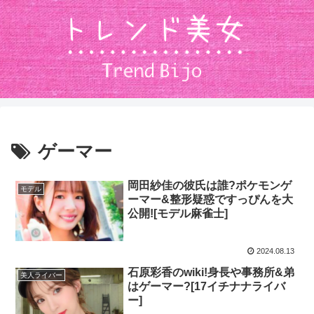
ゲーマー
岡田紗佳の彼氏は誰?ポケモンゲ
モデル
ーマー&整形疑惑ですっぴんを大
公開![モデル麻雀士]
2024.08.13
石原彩香のwiki!身長や事務所&弟
美人ライバー
はゲーマー?[17イチナナライバ
ー]