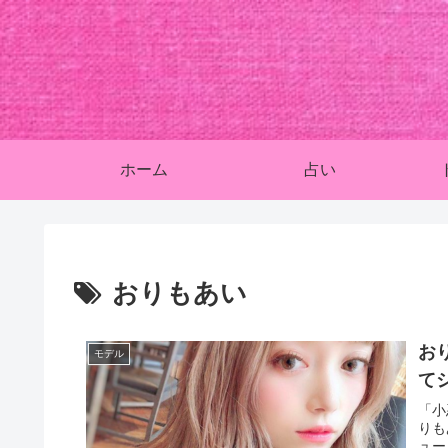
ホーム
占い
おりもあい
お
モデル
て
「小
りも
ュー